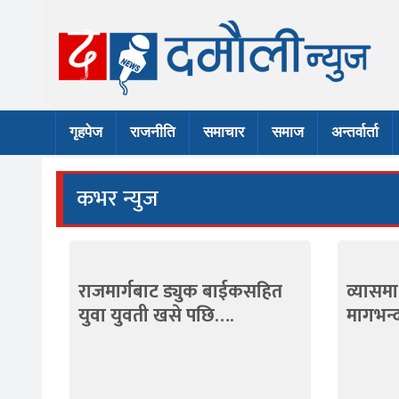
Skip
to
content
गृहपेज
राजनीति
समाचार
समाज
अन्तर्वार्ता
कभर न्युज
राजमार्गबाट ड्युक बाईकसहित
व्यासम
युवा युवती खसे पछि….
मागभन्