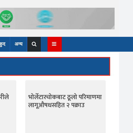
कुद
अन्य
हरीले
भोर्लेटारचोकबाट ठूलो परिमाणमा
लागूऔषधसहित २ पक्राउ