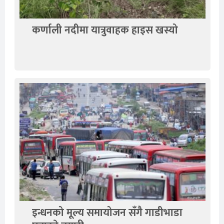
कर्णाली नदीमा यात्रुवाहक हाइस खस्यो
इन्धनको मूल्य समायोजन सँगै गाडीभाडा