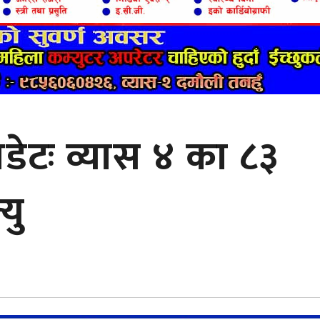
डेटः व्यास ४ का ८३
यु