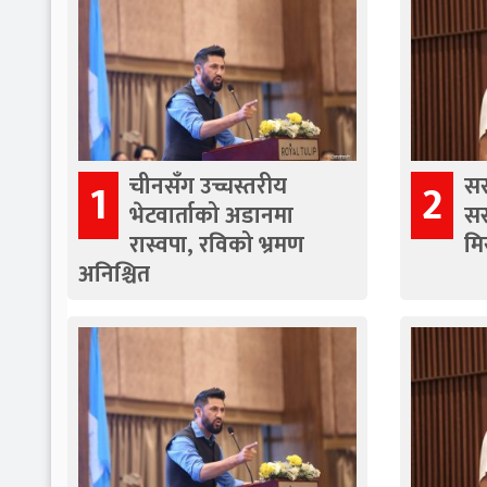
चीनसँग उच्चस्तरीय
सर
1
2
भेटवार्ताको अडानमा
सस
रास्वपा, रविको भ्रमण
मि
अनिश्चित