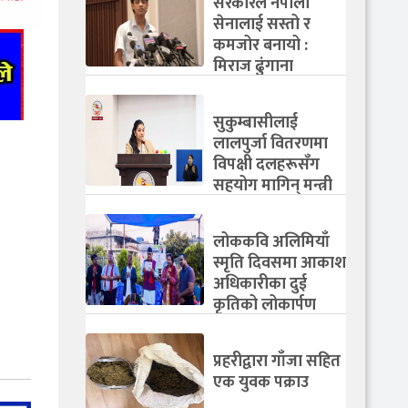
सरकारले नेपाली
सेनालाई सस्तो र
कमजोर बनायो :
मिराज ढुंगाना
सुकुम्बासीलाई
लालपुर्जा वितरणमा
विपक्षी दलहरूसँग
सहयोग मागिन् मन्त्री
रावलले
लोककवि अलिमियाँ
स्मृति दिवसमा आकाश
अधिकारीका दुई
कृतिको लोकार्पण
प्रहरीद्वारा गाँजा सहित
एक युवक पक्राउ