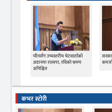
चीनसँग उच्चस्तरीय भेटवार्ताको
सरकार
अडानमा रास्वपा, रविको भ्रमण
कमजोर
अनिश्चित
कभर स्टोरी