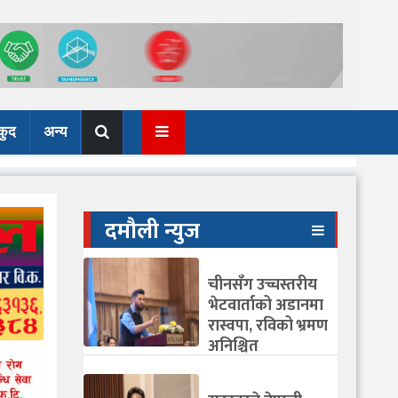
कुद
अन्य
दमौली न्युज
चीनसँग उच्चस्तरीय
भेटवार्ताको अडानमा
रास्वपा, रविको भ्रमण
अनिश्चित