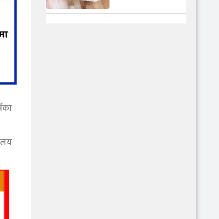
्षका
नालय