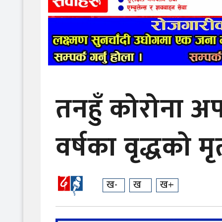
तनहुँ कोरोना अप
वर्षका वृद्धको मृत्
ख-
ख
ख+