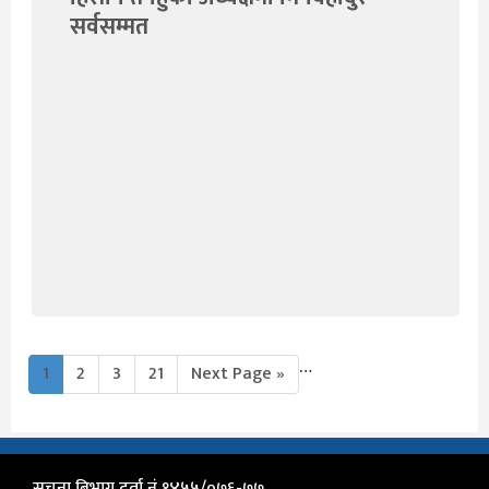
सर्वसम्मत
…
1
2
3
21
Next Page »
सुचना बिभाग दर्ता नं १४५५/०७६-७७