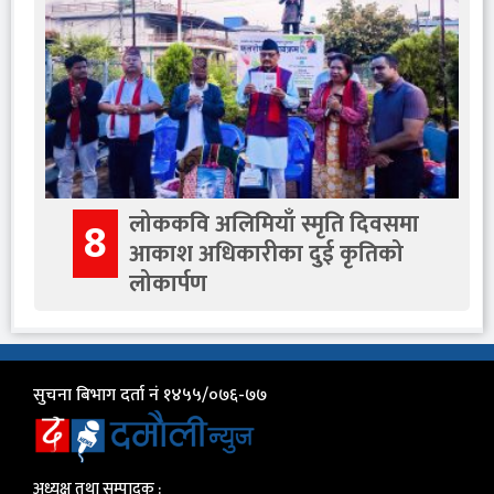
लोककवि अलिमियाँ स्मृति दिवसमा
8
आकाश अधिकारीका दुई कृतिको
लोकार्पण
सुचना बिभाग दर्ता नं १४५५/०७६-७७
अध्यक्ष तथा सम्पादक :