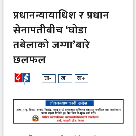
प्रधानन्यायाधिश र प्रधान
सेनापतीबीच ‘घोडा
तबेलाको जग्गा’बारे
छलफल
ख-
ख
ख+