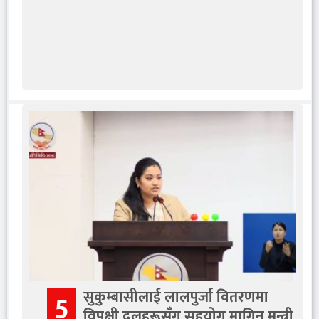
सुकुम्बासीलाई लालपुर्जा वितरणमा
5
विपक्षी दलहरूसँग सहयोग मागिन् मन्त्री