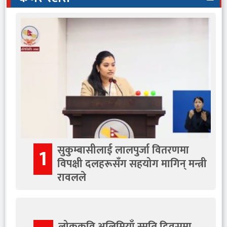
सुकुम्बासीलाई लालपुर्जा वितरणमा
1
विपक्षी दलहरूसँग सहयोग मागिन् मन्त्री
रावलले
लोककवि अलिमियाँ स्मृति दिवसमा