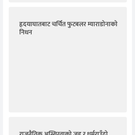
हृदयाघातबाट चर्चित फुटबलर म्याराडोनाको
निधन
राजनैतिक अस्थिरताको जड र धर्मराउँदो