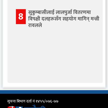
सुकुम्बासीलाई लालपुर्जा वितरणमा
8
विपक्षी दलहरूसँग सहयोग मागिन् मन्त्री
रावलले
सुचना बिभाग दर्ता नं १४५५/०७६-७७