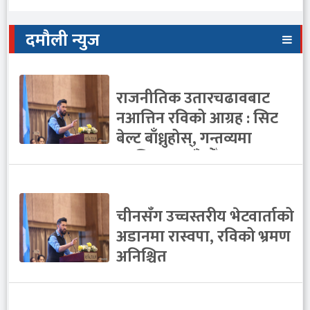
दमौली न्युज
राजनीतिक उतारचढावबाट
नआत्तिन रविको आग्रह : सिट
बेल्ट बाँध्नुहोस्, गन्तव्यमा
सुरक्षित पुर्‍याउँछौँ
चीनसँग उच्चस्तरीय भेटवार्ताको
अडानमा रास्वपा, रविको भ्रमण
अनिश्चित