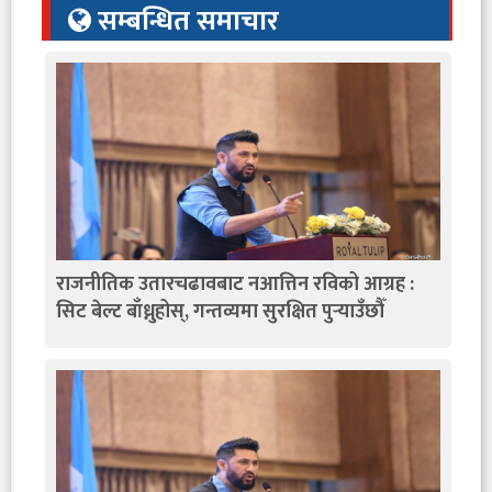
सम्बन्धित समाचार
राजनीतिक उतारचढावबाट नआत्तिन रविको आग्रह :
सिट बेल्ट बाँध्नुहोस्, गन्तव्यमा सुरक्षित पुर्‍याउँछौँ