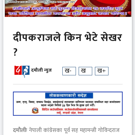
दीपकराजले किन भेटे सेखर
?
ख-
ख
ख+
दमौली न्युज
दमौलीः
नेपाली कांग्रेसका पूर्व सह महामन्त्री गोविन्दराज