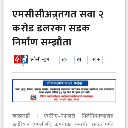
एमसीसीअन्र्तगत सवा २
करोड डलरका सडक
निर्माण सम्झौता
ख-
ख
ख+
दमौली न्युज
काठमाडौँ :
एमसिए–नेपालले मिलेनियमच्यालेञ्ज
कर्पाेरेशन (एमसीसी) कम्प्याक्ट अन्तर्गत सडक मर्मत