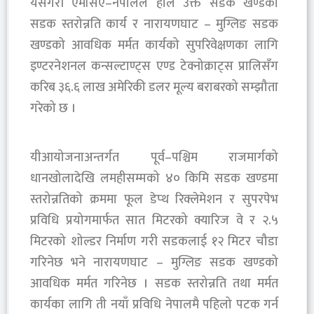
यसैगरी एमसिए–नेपालले हालै उक्त सडक खण्डको
सडक स्तरोन्नति कार्य र नारायणघाट – मुग्लिङ सडक
खण्डको आवधिक मर्मत कार्यको सुपरिवेक्षणका लागि
इण्टरनेशनल कन्सल्टाण्ट्स एण्ड टेक्नोक्राट्स प्रालिसँग
करिब ३६.६ लाख अमेरिकी डलर मूल्य बराबरको सम्झौता
गरेको छ ।
यीआयोजनाअन्तर्गत पूर्व–पश्चिम राजमार्गको
धानखोलादेखि लमहीसम्मको ४० किमि सडक खण्डमा
स्तरोन्नतिको क्रममा फूल डेप्थ रिक्लेमेशन र सुपरपेभ
प्रविधि प्रयोगमार्फत सात मिटरको क्यारिज वे र २.५
मिटरको शोल्डर निर्माण गरी सडकलाई १२ मिटर चौडा
गरिनेछ भने नारायणघाट – मुग्लिङ सडक खण्डको
आवधिक मर्मत गरिनेछ । सडक स्तरोन्नति तथा मर्मत
कार्यका लागि ती नयाँ प्रविधि नेपालमै पहिलो पटक गर्न